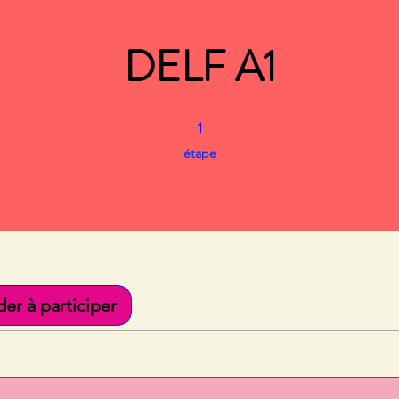
DELF A1
1
1 étape
étape
r à participer