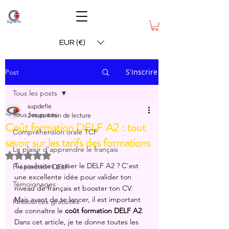
EUR (€)
S'inscrire
Post
Tous les posts
supdefle
Tous les posts
2 mars
4 min de lecture
Coût formation DELF A2 : tout
Compréhension orale TCF
savoir sur les tarifs des formations
Le plaisir d'apprendre le français
Noté NaN étoiles sur 5.
Tu souhaites passer le DELF A2 ? C’est 
Préparation DELF
une excellente idée pour valider ton 
Témoignages
niveau de français et booster ton CV. 
Mais avant de te lancer, il est important 
Ressources gratuites
de connaître le 
coût formation DELF A2
. 
Dans cet article, je te donne toutes les 