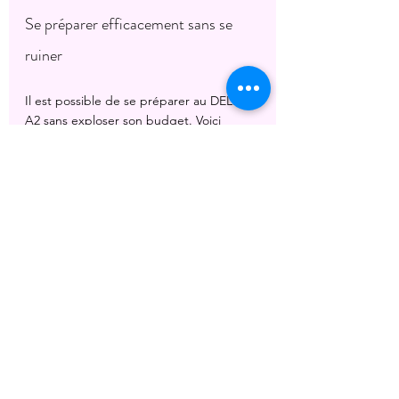
Se préparer efficacement sans se 
ruiner
Il est possible de se préparer au DELF 
A2 sans exploser son budget. Voici 
quelques astuces :
Utilise les ressources gratuites
 : sites 
web, applications mobiles, vidéos 
YouTube.
Participe à des groupes d’échange 
linguistique
 : pratiquer avec d’autres 
apprenants est très utile.
Fais des tests blancs régulièrement
 : 
cela te familiarise avec le format de 
l’examen.
Organise ton temps de travail
 : un 
planning régulier est la clé du 
succès.