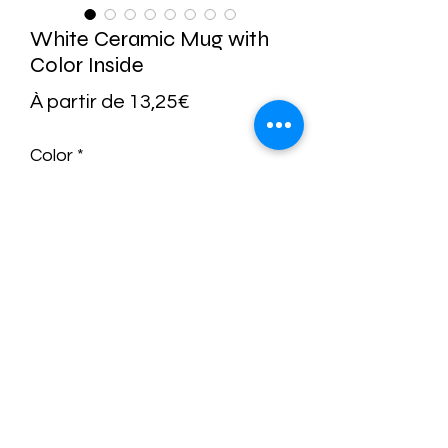
White Ceramic Mug with
Color Inside
Prix
À partir de
13,25€
promotionnel
Color
*
Size
*
Quantité
*
Ajouter au panier