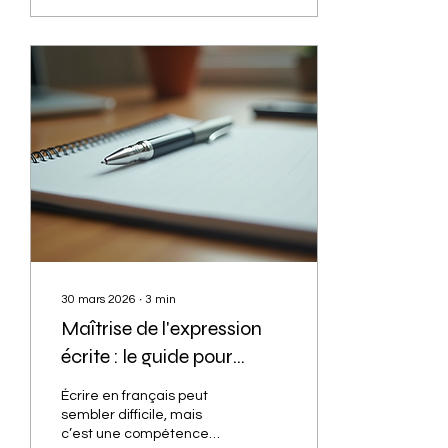
comme le TCF, DELF et
DALF. Ici, on
t’accompagne pas à pas,
en distanciel, pour que tu
réussisses tes projets
avec confiance et
sérénité. 🎯
L’apprentissage du
français est une étape clé
pour beaucoup. Que tu
sois étudiant,
professionnel ou immigré
francophone, Sup de FLE
te propose des...
30 mars 2026
∙
3
min
Maîtrise de l'expression
écrite : le guide pour
progresser en français
Écrire en français peut
sembler difficile, mais
c’est une compétence