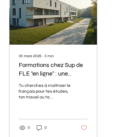
30 mars 2026
∙
3
min
Formations chez Sup de
FLE "en ligne" : une
présentation
Tu cherches à maîtriser le
français pour tes études,
ton travail ou ta
naturalisation ? Tu es au
bon endroit ! Sup de FLE
"en ligne" est une école
spécialisée dans la
préparation aux
0
0
certifications de français