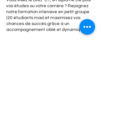
Vous visez le DALF C1, un diplôme clé pour
vos études ou votre carrière ? Rejoignez
notre formation intensive en petit groupe
(20 étudiants max) et maximisez vos
chances de succès grâce à un
accompagnement ciblé et dynamique !
🔥 Notre Programme en 4 Semaines 🔥
✅ 3 séances par semaine : Un rythme
soutenu pour une progression rapide.
✅ Tous les aspects de l’examen :
Compréhension orale/écrite, production
orale/écrite, astuces et simulations.
✅ Enseignement interactif : Échanges,
corrections personnalisées et stratégies
pour gagner en confiance.
✨ Pourquoi nous choisir ?
Professeur Formateur Habilité
Examinateur Correcteur DELF DALF.
Groupe limité à 20 : Un suivi proche et des
interactions riches.
Format intensif : Idéal pour une préparation
efficace en un temps record.