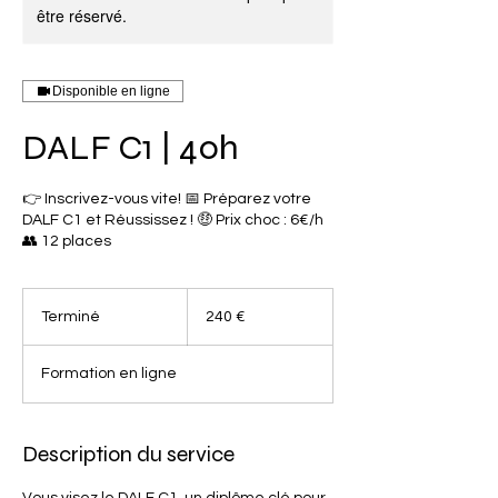
être réservé.
Disponible en ligne
DALF C1 | 40h
👉 Inscrivez-vous vite! 📅 Préparez votre
DALF C1 et Réussissez ! 🤑​ Prix choc : 6€/h
👥​ 12 places
240
euros
Terminé
T
240 €
e
r
Formation en ligne
m
i
n
é
Description du service