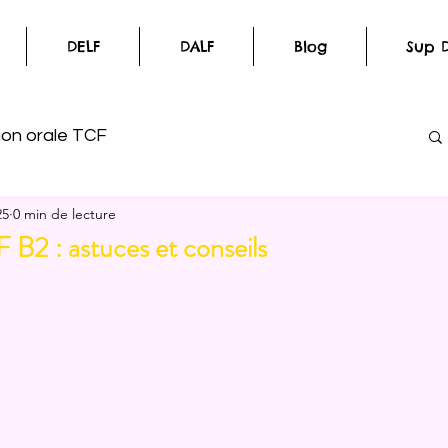
DELF
DALF
Blog
Sup D
on orale TCF
25
0 min de lecture
ançais
Préparation DELF
Témoignages
 B2 : astuces et conseils
ur 5.