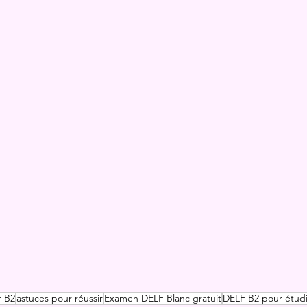
F B2
astuces pour réussir
Examen DELF Blanc gratuit
DELF B2 pour étudi