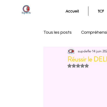
Accueil
TCF
Tous les posts
Compréhensi
supdefle
14 juin 20
Le plaisir d'apprendre le fr
Réussir le DELF
Noté NaN étoiles s
Ressources gratuites