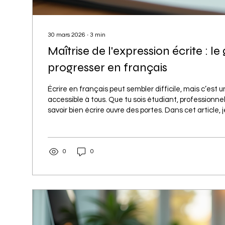
30 mars 2026
∙
3
min
Maîtrise de l'expression écrite : l
progresser en français
Écrire en français peut sembler difficile, mais c’es
accessible à tous. Que tu sois étudiant, professionnel
savoir bien écrire ouvre des portes. Dans cet article,
astuces simples et efficaces pour améliorer ta maîtri
écrite. Prêt à booster ton français ? C’est parti ! 🚀 P
de l'expression écrite est essentielle Écrire correct
0
0
c’est plus qu’une question de grammaire. C’est savoir.