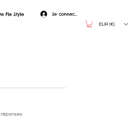
Se connecter
e Fle Style
EUR (€)
s réponses