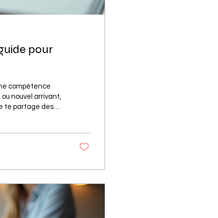
e guide pour
t une compétence
 ou nouvel arrivant,
 je te partage des
se de l'expression
ourquoi la maîtrise
ement en français,
..