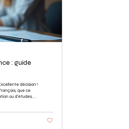
nce : guide
français, que ce
tion ou d’études.
e t’accompagne pas
Connaissance du
lité) est un
ns plusieurs