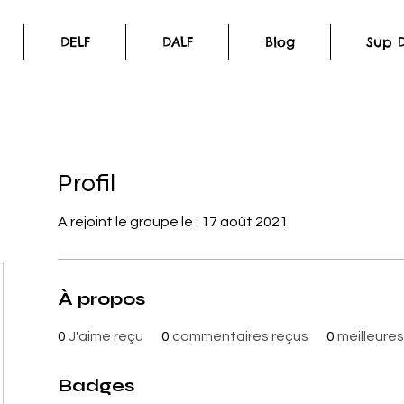
DELF
DALF
Blog
Sup D
Profil
A rejoint le groupe le : 17 août 2021
À propos
0
J'aime reçu
0
commentaires reçus
0
meilleure
Badges