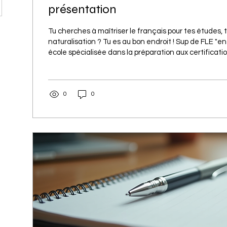
présentation
Tu cherches à maîtriser le français pour tes études, t
naturalisation ? Tu es au bon endroit ! Sup de FLE "en
école spécialisée dans la préparation aux certificati
comme le TCF, DELF et DALF. Ici, on t’accompagne p
distanciel, pour que tu réussisses tes projets avec co
🎯 L’apprentissage du français est une étape clé po
0
0
sois étudiant, professionnel ou immigré francophone
propose des...