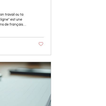
on travail ou ta
 ligne" est une
ons de français
as à pas, en
nfiance et sérénité.
ur beaucoup. Que tu
, Sup de FLE te