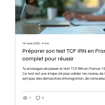
16 mars 2026
∙
4
min
Préparer son test TCF IRN en Fra
complet pour réussir
Tu envisages de passer le test TCF IRN en France ? Excellente décision !
Ce test est une étape clé pour valider ton niveau de 
soit pour des démarches d’immigration, de naturalisa
Mais comment bien se préparer ? Pas de panique, j
à pas dans cette aventure. 🎯 Le TCF IRN (Test de 
Français pour l’Intégration, la Résidence et la Nationa
1
0
examen officiel qui évalue ton niveau de français da
compétences....