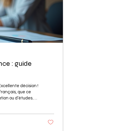
nce : guide
français, que ce
tion ou d’études.
e t’accompagne pas
Connaissance du
lité) est un
ns plusieurs