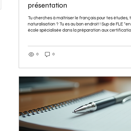
présentation
Tu cherches à maîtriser le français pour tes études, t
naturalisation ? Tu es au bon endroit ! Sup de FLE "en
école spécialisée dans la préparation aux certificati
comme le TCF, DELF et DALF. Ici, on t’accompagne p
distanciel, pour que tu réussisses tes projets avec co
🎯 L’apprentissage du français est une étape clé po
0
0
sois étudiant, professionnel ou immigré francophone
propose des...