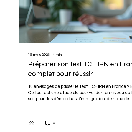
16 mars 2026
∙
4
min
Préparer son test TCF IRN en Fra
complet pour réussir
Tu envisages de passer le test TCF IRN en France ? Excellente décision !
Ce test est une étape clé pour valider ton niveau de 
soit pour des démarches d’immigration, de naturalisa
Mais comment bien se préparer ? Pas de panique, j
à pas dans cette aventure. 🎯 Le TCF IRN (Test de 
Français pour l’Intégration, la Résidence et la Nationa
1
0
examen officiel qui évalue ton niveau de français da
compétences....