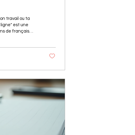
on travail ou ta
 ligne" est une
ons de français
as à pas, en
nfiance et sérénité.
ur beaucoup. Que tu
, Sup de FLE te