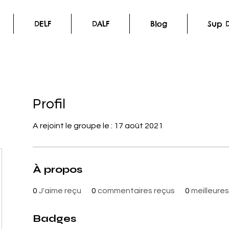
DELF
DALF
Blog
Sup D
Profil
A rejoint le groupe le : 17 août 2021
À propos
0
J'aime reçu
0
commentaires reçus
0
meilleure
Badges