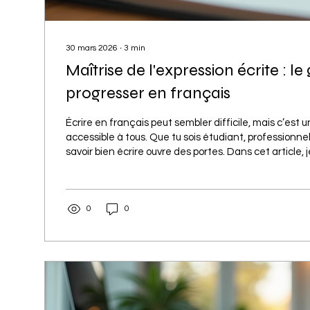
30 mars 2026
∙
3
min
Maîtrise de l'expression écrite : l
progresser en français
Écrire en français peut sembler difficile, mais c’es
accessible à tous. Que tu sois étudiant, professionnel
savoir bien écrire ouvre des portes. Dans cet article,
astuces simples et efficaces pour améliorer ta maîtri
écrite. Prêt à booster ton français ? C’est parti ! 🚀 P
de l'expression écrite est essentielle Écrire correct
0
0
c’est plus qu’une question de grammaire. C’est savoir.