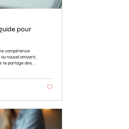
e guide pour
t une compétence
 ou nouvel arrivant,
 je te partage des
se de l'expression
ourquoi la maîtrise
ement en français,
..