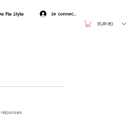
Se connecter
e Fle Style
EUR (€)
s réponses